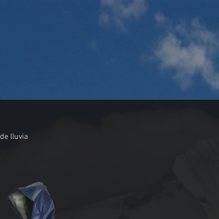
O
de lluvia