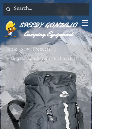
SPEEDY GONZALO
Camping Equipment
Inicio
All Products
Hiking Backpack from 25 Lt to 70 Lt