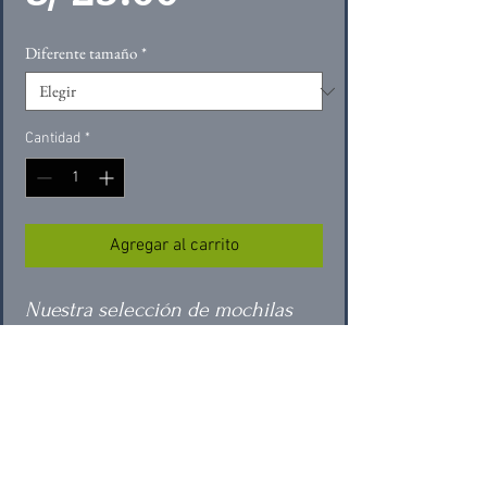
Diferente tamaño
*
Cantidad
*
Agregar al carrito
Nuestra selección de mochilas 
de alquiler para senderismo, 
ideales para aventuras tanto 
cortas como largas, con 
características que garantizan 
comodidad y gran funcionalidad 
Características