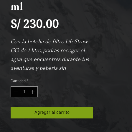
ml
Precio
S/ 230.00
Con la botella de filtro LifeStraw 
GO de 1 litro, podrás recoger el 
agua que encuentres durante tus 
aventuras y beberla sin 
problemas. Es capaz de filtrar el 
Cantidad
*
99,99% de bacterias y parásitos, 
con piezas y filtros remplazables.
Agregar al carrito