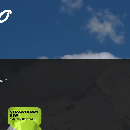
O
ne GU