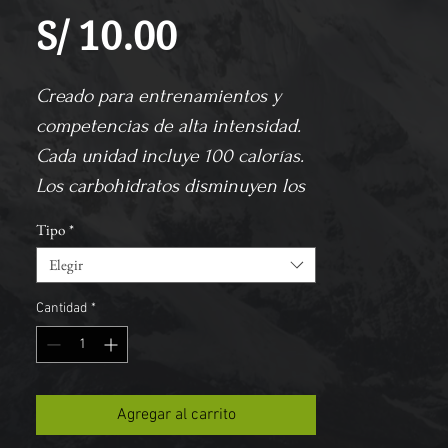
Precio
S/ 10.00
Creado para entrenamientos y 
competencias de alta intensidad.
Cada unidad incluye 100 calorías. 
Los carbohidratos disminuyen los 
problemas digestivos y aportan 
Tipo
*
energía mediante el ahorro de 
Elegir
glucógeno, ayudan a reducir la 
fatiga mental y disminuir el daño 
Cantidad
*
muscular y los electrolitos
El GU Roctane se distingue de los 
Agregar al carrito
geles energéticos GU originales 