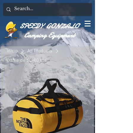
SPEEDY GONZALO
Camping Equipment
Inicio
All Products
Duffle de 50-80 Lts