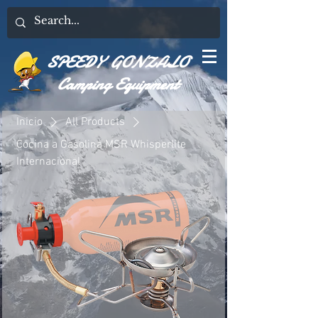
SPEEDY GONZALO
Camping Equipment
Inicio
All Products
Cocina a Gasolina MSR Whisperlite
Internacional