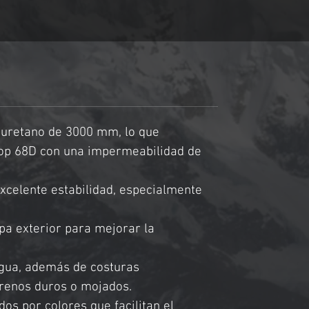
ligereza.
We offer tents designed for 
technical campers who prioritize 
reducing the weight of their gear 
without sacrificing comfort or 
space. We offer the MSR Elixir 3 
liuretano de 3000 mm, lo que 
tent, ideal for 2 to 3 adults. This 
stop 68D con una impermeabilidad de 
model stands out for its spacious 
excelente estabilidad, especialmente 
interior and a generous vestibule 
that allows for convenient 
apa exterior para mejorar la 
equipment storage. It’s perfect for 
those seeking functionality and 
 agua, además de costuras 
lightness.
rrenos duros o mojados.
dos por colores que facilitan el 