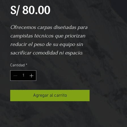
Precio
S/ 80.00
Ofrecemos carpas diseñadas para 
campistas técnicos que priorizan 
reducir el peso de su equipo sin 
sacrificar comodidad ni espacio. 
Por lo que disponemos de la carpa 
Cantidad
*
MSR Elixir 3, ideal para 2 o 3 
personas adultas. Este modelo se 
destaca por su amplio espacio 
interior y un generoso vestíbulo 
Agregar al carrito
que permite almacenar equipo de 
manera cómoda. Perfecta para 
quienes buscan funcionalidad y 