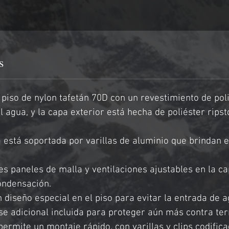
s
 piso de nylon tafetán 70D con un revestimiento de po
al agua, y la capa exterior está hecha de poliéster rip
a está soportada por varillas de aluminio que brindan 
es paneles de malla y ventilaciones ajustables en la c
condensación.
n diseño especial en el piso para evitar la entrada de
e adicional incluida para proteger aún más contra te
 permite un montaje rápido, con varillas y clips codifica