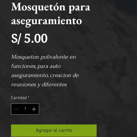
Mosquetón para
aseguramiento
Precio
S/ 5.00
Mosqueton polivalente en 
funciones, para auto 
aseguramiento, creacion de 
reuniones y diferentes 
conexiones asi como 
Cantidad
*
para asegurar material o manejo 
de carga, gracias a su rosca 
garantiza un cierre 
completamente seguro, facil de 
Agregar al carrito