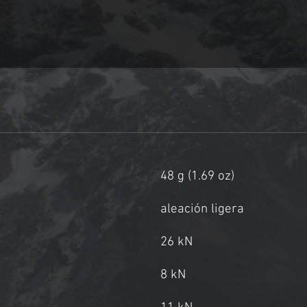
48 g (1.69 oz)
aleación ligera
26 kN
8 kN