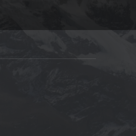
llevar debido a su ligereza y 
tamaño compacto