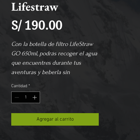
Lifestraw
Precio
S/ 190.00
Con la botella de filtro LifeStraw 
GO 650ml, podrás recoger el agua 
que encuentres durante tus 
aventuras y beberla sin 
problemas. Es capaz de filtrar el 
Cantidad
*
99,99% de bacterias y parásitos, 
con piezas y filtros totalmente 
remplazables.
Agregar al carrito