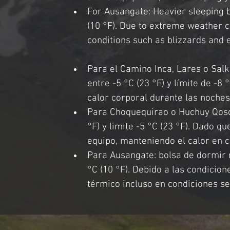
For Ausangate: Heavier sleeping ba
(10 °F). Due to extreme weather c
conditions such as blizzards and
Para el Camino Inca, Lares o Salk
entre -5 °C (23 °F) y límite de -8
calor corporal durante las noches 
Para Choquequirao o Huchuy Qosqo:
°F) y limite -5 °C (23 °F). Dado q
equipo, manteniendo el calor en 
Para Ausangate: bolsa de dormir má
°C (10 °F). Debido a las condicion
térmico incluso en condiciones s