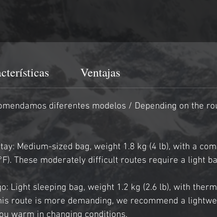
cterísticas
Ventajas
ecomendamos diferentes modelos / 
Depending on the r
ntay: Medium-sized bag, weight 1.8 kg (4 lb), with a co
 °F). These moderately difficult routes require a light b
 Light sleeping bag, weight 1.2 kg (2.6 lb), with ther
e this route is more demanding, we recommend a lightwe
you warm in changing conditions.