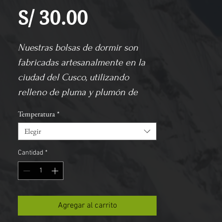
Precio
S/ 30.00
Nuestras bolsas de dormir son 
fabricadas artesanalmente en la 
ciudad del Cusco, utilizando 
relleno de pluma y plumón de 
ganso de alta calidad. 
Temperatura
*
Presentamos una variedad de 
Elegir
modelos diseñados 
específicamente para diferentes 
Cantidad
*
rutas de senderismo, 
diferenciados por tamaño, peso y 
capacidad térmica, manteniendo 
Agregar al carrito
un estándar de calidad 