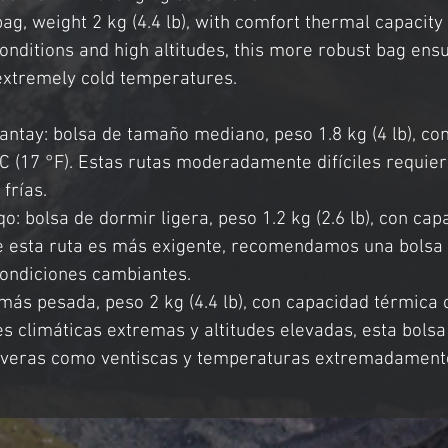
g, weight 2 kg (4.4 lb), with comfort thermal capacity 
onditions and high altitudes, this more robust bag ens
 extremely cold temperatures.
antay: bolsa de tamaño mediano, peso 1.8 kg (4 lb), co
 °C (17 °F). Estas rutas moderadamente difíciles requi
frías.
 bolsa de dormir ligera, peso 1.2 kg (2.6 lb), con capa
ue esta ruta es más exigente, recomendamos una bolsa l
condiciones cambiantes.
s pesada, peso 2 kg (4.4 lb), con capacidad térmica co
es climáticas extremas y altitudes elevadas, esta bols
everas como ventiscas y temperaturas extremadamente