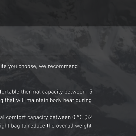
excepcional en todas nuestras 
opciones. / Our sleeping bags are 
handcrafted in the city of Cusco, 
using high quality goose down 
and feather filling. We present a 
variety of models designed 
specifically for different hiking 
routes, differentiated by size, 
oute you choose, we recommend 
weight and thermal capacity, 
maintaining an exceptional 
mfortable thermal capacity between -5 
quality standard in all our options.
ag that will maintain body heat during 
mal comfort capacity between 0 °C (32 
ight bag to reduce the overall weight 