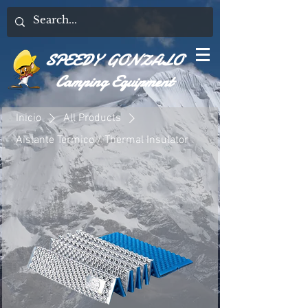
SPEEDY GONZALO
Camping Equipment
Inicio
All Products
Aislante Termico / Thermal Insulator